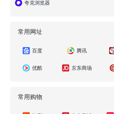
夸克浏览器
常用网址
百度
腾讯
优酷
京东商场
常用购物