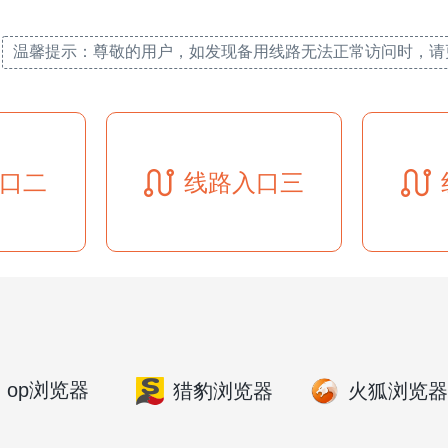
温馨提示：尊敬的用户，如发现备用线路无法正常访问时，请
口二
线路入口三
op浏览器
猎豹浏览器
火狐浏览器