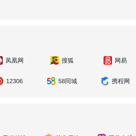
凤凰网
搜狐
网易
12306
58同城
携程网