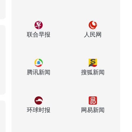
联合早报
人民网
腾讯新闻
搜狐新闻
环球时报
网易新闻